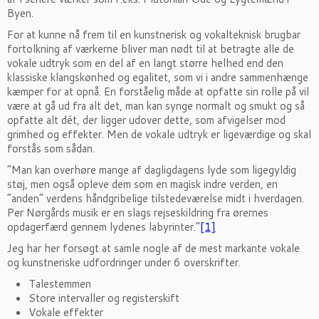
Byen.
For at kunne nå frem til en kunstnerisk og vokalteknisk brugbar
fortolkning af værkerne bliver man nødt til at betragte alle de
vokale udtryk som en del af en langt større helhed end den
klassiske klangskønhed og egalitet, som vi i andre sammenhænge
kæmper for at opnå. En forståelig måde at opfatte sin rolle på vil
være at gå ud fra alt det, man kan synge normalt og smukt og så
opfatte alt dét, der ligger udover dette, som afvigelser mod
grimhed og effekter. Men de vokale udtryk er ligeværdige og skal
forstås som sådan.
”Man kan overhøre mange af dagligdagens lyde som ligegyldig
støj, men også opleve dem som en magisk indre verden, en
”anden” verdens håndgribelige tilstedeværelse midt i hverdagen.
Per Nørgårds musik er en slags rejseskildring fra ørernes
opdagerfærd gennem lydenes labyrinter.”
[1]
Jeg har her forsøgt at samle nogle af de mest markante vokale
og kunstneriske udfordringer under 6 overskrifter.
Talestemmen
Store intervaller og registerskift
Vokale effekter