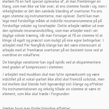
imellem få en helt speciel oplevelse af, at man frembringer en
klang, som man ikke var klar over, at ens stemme havde i sig, men i
virkeligheden er det den samlede blanding af overtoner fra ens
egen stemme og instrumenterne, man oplever. Dertil kan man
lege med forskellige måder at indstille resonansrummene på på
forskellige vokaler og tonehøjder. Dette arbejde rækker ud over
den optimale resonansindstilling, som man arbejder med i sin
daglige vokale træning, når man forsøger at få sin stemme til at
klinge så egalt og præcist som muligt på sine egne betingelser. I
arbejdet med Per Nørgårds klange kan det være interessant at
arbejde med at fremhæve overtoner på en bestemt tone ved at
overdrive en vokalfarve.
De klanglige variationer kan også opnås ved at eksperimentere
med graden af kompression i stemmen.
I arbejdet med musikken skal man lytte opmærksomt og være
indstillet på at vokal-partiet ikke altid skal fremstå solistisk, men
ind imellem skal blende helt ligeværdigt ind i klange og effekter
fra instrumentationen og virkelig tillade sin stemme at være et
element, som ikke skal træde i forgrunden.
Værker hvori man finder klanglige effekter: