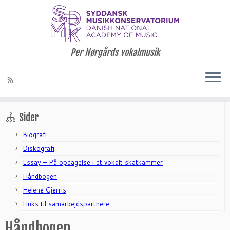
Per Nørgårds vokalmusik
Hjem
»
Håndbogen
Søg
efter:
Sider
Biografi
Diskografi
Essay – På opdagelse i et vokalt skatkammer
Håndbogen
Helene Gjerris
Links til samarbejdspartnere
Håndbogen