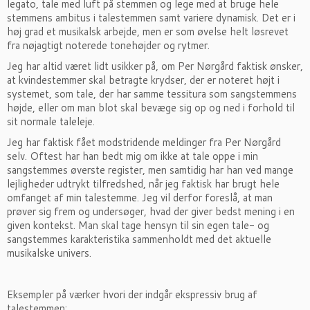
legato, tale med luft på stemmen og lege med at bruge hele
stemmens ambitus i talestemmen samt variere dynamisk. Det er i
høj grad et musikalsk arbejde, men er som øvelse helt løsrevet
fra nøjagtigt noterede tonehøjder og rytmer.
Jeg har altid været lidt usikker på, om Per Nørgård faktisk ønsker,
at kvindestemmer skal betragte krydser, der er noteret højt i
systemet, som tale, der har samme tessitura som sangstemmens
højde, eller om man blot skal bevæge sig op og ned i forhold til
sit normale taleleje.
Jeg har faktisk fået modstridende meldinger fra Per Nørgård
selv. Oftest har han bedt mig om ikke at tale oppe i min
sangstemmes øverste register, men samtidig har han ved mange
lejligheder udtrykt tilfredshed, når jeg faktisk har brugt hele
omfanget af min talestemme. Jeg vil derfor foreslå, at man
prøver sig frem og undersøger, hvad der giver bedst mening i en
given kontekst. Man skal tage hensyn til sin egen tale- og
sangstemmes karakteristika sammenholdt med det aktuelle
musikalske univers.
Eksempler på værker hvori der indgår ekspressiv brug af
talestemmen: