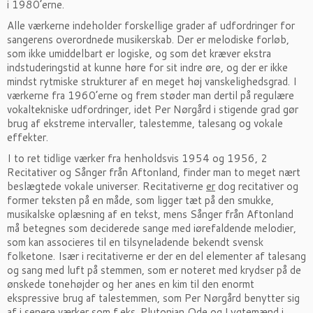
i 1980’erne.
Alle værkerne indeholder forskellige grader af udfordringer for
sangerens overordnede musikerskab. Der er melodiske forløb,
som ikke umiddelbart er logiske, og som det kræver ekstra
indstuderingstid at kunne høre for sit indre øre, og der er ikke
mindst rytmiske strukturer af en meget høj vanskelighedsgrad. I
værkerne fra 1960’erne og frem støder man dertil på regulære
vokaltekniske udfordringer, idet Per Nørgård i stigende grad gør
brug af ekstreme intervaller, talestemme, talesang og vokale
effekter.
I to ret tidlige værker fra henholdsvis 1954 og 1956, 2
Recitativer og Sånger från Aftonland, finder man to meget nært
beslægtede vokale universer. Recitativerne
er
dog recitativer og
former teksten på en måde, som ligger tæt på den smukke,
musikalske oplæsning af en tekst, mens Sånger från Aftonland
må betegnes som deciderede sange med iørefaldende melodier,
som kan associeres til en tilsyneladende bekendt svensk
folketone. Især i recitativerne er der en del elementer af talesang
og sang med luft på stemmen, som er noteret med krydser på de
ønskede tonehøjder og her anes en kim til den enormt
ekspressive brug af talestemmen, som Per Nørgård benytter sig
af i senere værker som f.eks. Plutonian Ode og Lygtemænd i