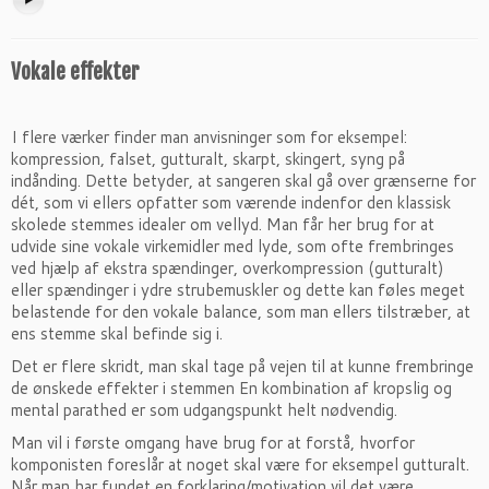
Vokale effekter
I flere værker finder man anvisninger som for eksempel:
kompression, falset, gutturalt, skarpt, skingert, syng på
indånding. Dette betyder, at sangeren skal gå over grænserne for
dét, som vi ellers opfatter som værende indenfor den klassisk
skolede stemmes idealer om vellyd. Man får her brug for at
udvide sine vokale virkemidler med lyde, som ofte frembringes
ved hjælp af ekstra spændinger, overkompression (gutturalt)
eller spændinger i ydre strubemuskler og dette kan føles meget
belastende for den vokale balance, som man ellers tilstræber, at
ens stemme skal befinde sig i.
Det er flere skridt, man skal tage på vejen til at kunne frembringe
de ønskede effekter i stemmen En kombination af kropslig og
mental parathed er som udgangspunkt helt nødvendig.
Man vil i første omgang have brug for at forstå, hvorfor
komponisten foreslår at noget skal være for eksempel gutturalt.
Når man har fundet en forklaring/motivation vil det være