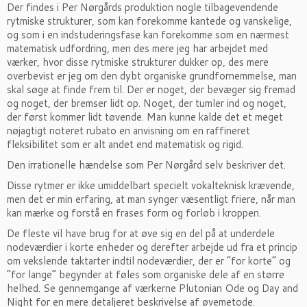
Der findes i Per Nørgårds produktion nogle tilbagevendende
rytmiske strukturer, som kan forekomme kantede og vanskelige,
og som i en indstuderingsfase kan forekomme som en nærmest
matematisk udfordring, men des mere jeg har arbejdet med
værker, hvor disse rytmiske strukturer dukker op, des mere
overbevist er jeg om den dybt organiske grundfornemmelse, man
skal søge at finde frem til. Der er noget, der bevæger sig fremad
og noget, der bremser lidt op. Noget, der tumler ind og noget,
der først kommer lidt tøvende. Man kunne kalde det et meget
nøjagtigt noteret rubato en anvisning om en raffineret
fleksibilitet som er alt andet end matematisk og rigid.
Den irrationelle hændelse som Per Nørgård selv beskriver det.
Disse rytmer er ikke umiddelbart specielt vokalteknisk krævende,
men det er min erfaring, at man synger væsentligt friere, når man
kan mærke og forstå en frases form og forløb i kroppen.
De fleste vil have brug for at øve sig en del på at underdele
nodeværdier i korte enheder og derefter arbejde ud fra et princip
om vekslende taktarter indtil nodeværdier, der er ”for korte” og
”for lange” begynder at føles som organiske dele af en større
helhed. Se gennemgange af værkerne Plutonian Ode og Day and
Night for en mere detaljeret beskrivelse af øvemetode.