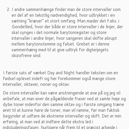
I andre sammenhænge finder man de store intervaller som
en del af en tekstlig nødvendighed, hvor udtrykket i en
sætning “kræver” et stort omfang. Man møder det f.eks. i
Gondellied, hvor der både er store intervaller i de linjer, der
skal synges i det normale barytonregister og store
intervaller i andre linjer, hvor sangeren skal skifte abrupt
mellem barytonstemme og falset. Grebet er i denne
sammenhæng med til at give udtryk for digterjegets
skizofrene sind.
I første sats af værket Day and Night handler teksten om en
fødsel oplevet indefr og her forekommer også mange store
intervaller, oktaver, noner og oktav.
De store intervaller kan være anstrengende at øve på og jeg vil
anbefale, at man øver de pågældende fraser ved at samle høje og
dybe toner indenfor den samme oktav og i første omgang træne
øret til at kunne høre de toner, man vil ramme, før man faktisk
begynder at udføre de ekstreme intervaller og skift. Det er min
erfaring, at man ved at indføre dette ekstra led i
indstuderingsfasen, hurtigere når frem til et præcist arbejde i