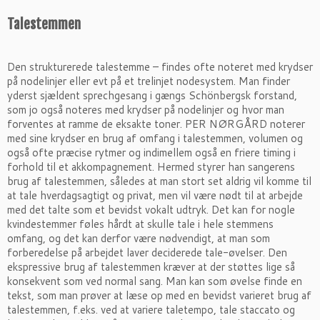
Talestemmen
Den strukturerede talestemme – findes ofte noteret med krydser
på nodelinjer eller evt på et trelinjet nodesystem. Man finder
yderst sjældent sprechgesang i gængs Schönbergsk forstand,
som jo også noteres med krydser på nodelinjer og hvor man
forventes at ramme de eksakte toner. PER NØRGÅRD noterer
med sine krydser en brug af omfang i talestemmen, volumen og
også ofte præcise rytmer og indimellem også en friere timing i
forhold til et akkompagnement. Hermed styrer han sangerens
brug af talestemmen, således at man stort set aldrig vil komme til
at tale hverdagsagtigt og privat, men vil være nødt til at arbejde
med det talte som et bevidst vokalt udtryk. Det kan for nogle
kvindestemmer føles hårdt at skulle tale i hele stemmens
omfang, og det kan derfor være nødvendigt, at man som
forberedelse på arbejdet laver deciderede tale-øvelser. Den
ekspressive brug af talestemmen kræver at der støttes lige så
konsekvent som ved normal sang. Man kan som øvelse finde en
tekst, som man prøver at læse op med en bevidst varieret brug af
talestemmen, f.eks. ved at variere taletempo, tale staccato og