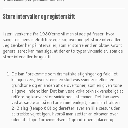
Store intervaller og registerskift
Især i værkerne fra 1980’erne vil man støde på fraser, hvor
sangstemmens melodi bevæger sig over meget store intervaller.
Jeg tænker her på intervaller, som er større end en oktav. Groft
generaliseret kan man sige, at der er to typer virkemidler, som de
store intervaller bruges til.
De kan forekomme som dramatiske stigninger og fald i et
klangunivers, hvor stemmen skiftevis svinger mellem en
grundtone og en anden af de overtoner, som en given tone
alligevel indeholder. Det kan være vokalteknisk vanskeligt at
udføre og kræver stor smidighed i stemmen. Det kan øves
ved at sætte an på en tone i mellemlejet, som man holder i
2-3 slag (tempo 60) og derefter laver en lille cæsur uden
at trække vejret igen, hvorpå man sætter an oktaven over
uden at slippe fornemmelsen af grundtonens placering.