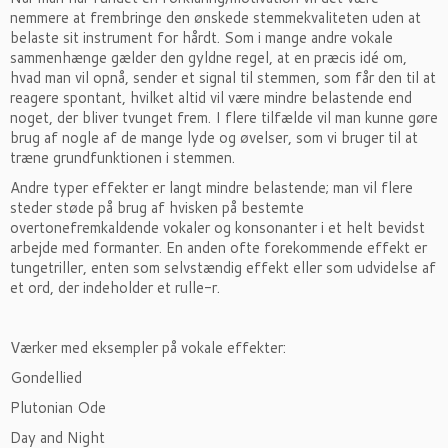
nemmere at frembringe den ønskede stemmekvaliteten uden at
belaste sit instrument for hårdt. Som i mange andre vokale
sammenhænge gælder den gyldne regel, at en præcis idé om,
hvad man vil opnå, sender et signal til stemmen, som får den til at
reagere spontant, hvilket altid vil være mindre belastende end
noget, der bliver tvunget frem. I flere tilfælde vil man kunne gøre
brug af nogle af de mange lyde og øvelser, som vi bruger til at
træne grundfunktionen i stemmen.
Andre typer effekter er langt mindre belastende; man vil flere
steder støde på brug af hvisken på bestemte
overtonefremkaldende vokaler og konsonanter i et helt bevidst
arbejde med formanter. En anden ofte forekommende effekt er
tungetriller, enten som selvstændig effekt eller som udvidelse af
et ord, der indeholder et rulle-r.
Værker med eksempler på vokale effekter:
Gondellied
Plutonian Ode
Day and Night